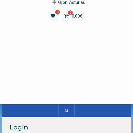
Gijón, Asturias
0
0
0,00
€
Login