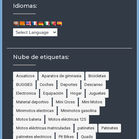
Idiomas:
Nube de etiquetas:
Acuaticos
Aparatos de gimnasia
Bicicletas
BUGGIES
Coches
Deportes
Descanso
Electronica
Equipación
Hogar
Juguetes
Material deportivo
Mini Cross
Mini Motos
Minimotos electricas
Minimotos gasolina
Motos bateria
Motos eléctricas 125
Motos eléctricas matriculadas
patinetes
Patinetes
patinetes electricos
Pit Bikes
Quads