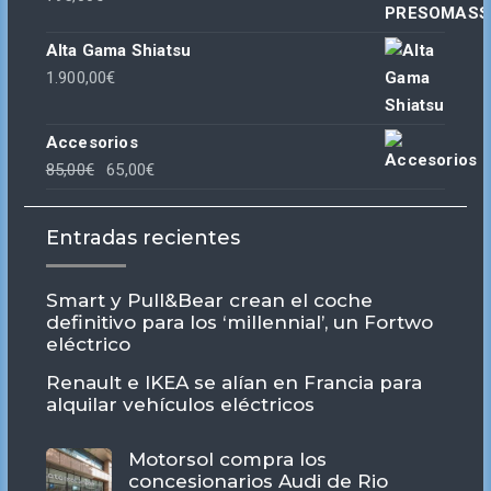
Alta Gama Shiatsu
1.900,00
€
Accesorios
El
El
85,00
€
65,00
€
precio
precio
original
actual
Entradas recientes
era:
es:
85,00€.
65,00€.
Smart y Pull&Bear crean el coche
definitivo para los ‘millennial’, un Fortwo
eléctrico
Renault e IKEA se alían en Francia para
alquilar vehículos eléctricos
Motorsol compra los
concesionarios Audi de Rio