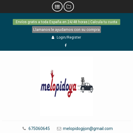
Skip
Envíos gratis a toda España en 24/48 horas | Calcula tu cuota
to
content
Llamanos le ayudamos con su compra
Login/Register
Facebook
675060645
melopidogijon@gmail.com