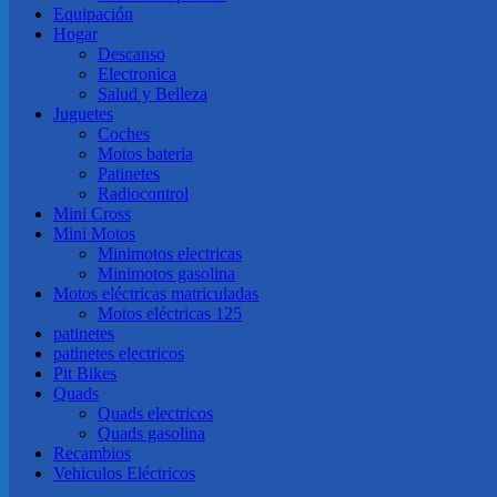
Equipación
Hogar
Descanso
Electronica
Salud y Belleza
Juguetes
Coches
Motos bateria
Patinetes
Radiocontrol
Mini Cross
Mini Motos
Minimotos electricas
Minimotos gasolina
Motos eléctricas matriculadas
Motos eléctricas 125
patinetes
patinetes electricos
Pit Bikes
Quads
Quads electricos
Quads gasolina
Recambios
Vehiculos Eléctricos