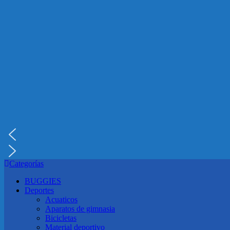
Categorías
BUGGIES
Deportes
Acuaticos
Aparatos de gimnasia
Bicicletas
Material deportivo