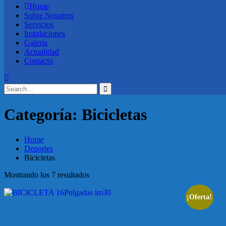
Home
Sobre Nosotros
Servicios
Instalaciones
Galeria
Actualidad
Contacto
Search
for:
Categoría:
Bicicletas
Home
Deportes
Bicicletas
Mostrando los 7 resultados
¡Oferta!