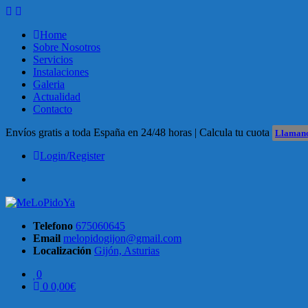
Skip
to
Home
content
Sobre Nosotros
Servicios
Instalaciones
Galeria
Actualidad
Contacto
Envíos gratis a toda España en 24/48 horas | Calcula tu cuota
Llamano
Login/Register
Facebook
Telefono
675060645
Email
melopidogijon@gmail.com
Localización
Gijón, Asturias
0
0
0,00
€