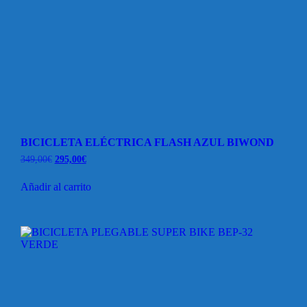
BICICLETA ELÉCTRICA FLASH AZUL BIWOND
El
El
349,00
€
295,00
€
precio
precio
original
actual
Añadir al carrito
era:
es:
349,00€.
295,00€.