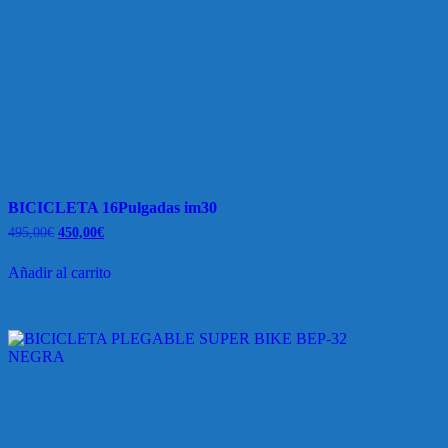
BICICLETA 16Pulgadas im30
El
El
495,00
€
450,00
€
precio
precio
original
actual
Añadir al carrito
era:
es:
495,00€.
450,00€.