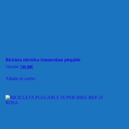
Bicicleta eléctrica Amsterdam plegable
El
El
799,00
€
749,00
€
precio
precio
original
actual
Añadir al carrito
era:
es:
799,00€.
749,00€.