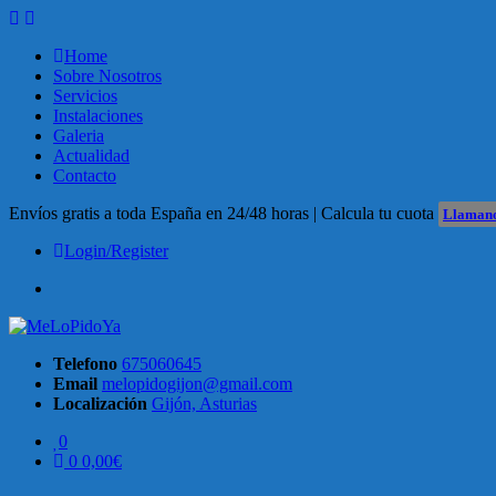
Skip
to
Home
content
Sobre Nosotros
Servicios
Instalaciones
Galeria
Actualidad
Contacto
Envíos gratis a toda España en 24/48 horas | Calcula tu cuota
Llamano
Login/Register
Facebook
Telefono
675060645
Email
melopidogijon@gmail.com
Localización
Gijón, Asturias
0
0
0,00
€