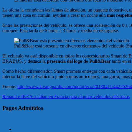
La oferta la completan las llantas de aleación, un paquete deportivo, 
tienen una cosa en común: ayudan a crear un coche aún
más respetu
Entre las prestaciones del vehículo, se ofrece una aceleración de 0
europeo. Esta tarda de 6 horas a 3 horas y media en recargarse.
Pull&Bear está presente en diversos elementos del vehículo (Sm
El vehículo ya está disponible en todos los concesionarios Smart de 
BRABUS, y destaca la
presencia del logo de Pull&Bear
tanto en el
Como hecho diferenciador, Smart promete entregar con cada vehículo
interior la llave del vehículo junto a unos auriculares, una gorra, unas
Fuente:
http://www.lavanguardia.com/motor/eco/20180411/44226264438
Navegación
Renault e IKEA se alían en Francia para alquilar vehículos eléctricos
de
Pagos Admitidos
entradas
Facebook