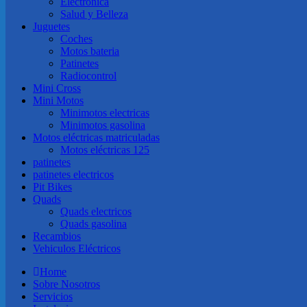
Electronica
Salud y Belleza
Juguetes
Coches
Motos bateria
Patinetes
Radiocontrol
Mini Cross
Mini Motos
Minimotos electricas
Minimotos gasolina
Motos eléctricas matriculadas
Motos eléctricas 125
patinetes
patinetes electricos
Pit Bikes
Quads
Quads electricos
Quads gasolina
Recambios
Vehiculos Eléctricos
Home
Sobre Nosotros
Servicios