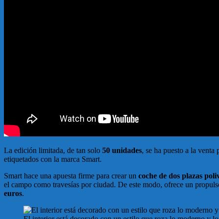
La edición limitada, de tan solo
50 unidades
, se ha puesto a la vent
etiquetados con la marca Smart.
Smart hace una apuesta firme para crear un
coche de dos plazas poli
el campo como travesías por ciudad. De este modo, ofrece un propulsor
euros
.
El interior está decorado con un estilo que roza lo moderno y lo