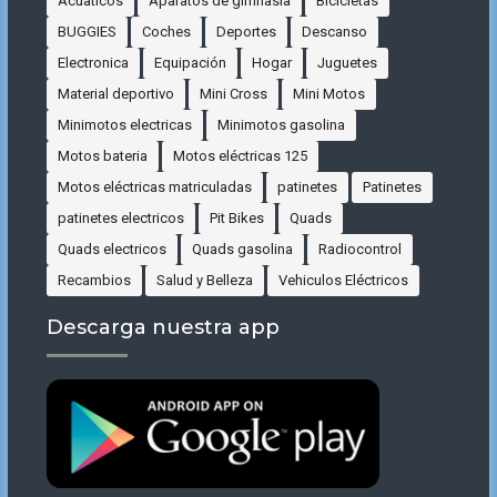
Acuaticos
Aparatos de gimnasia
Bicicletas
BUGGIES
Coches
Deportes
Descanso
Electronica
Equipación
Hogar
Juguetes
Material deportivo
Mini Cross
Mini Motos
Minimotos electricas
Minimotos gasolina
Motos bateria
Motos eléctricas 125
Motos eléctricas matriculadas
patinetes
Patinetes
patinetes electricos
Pit Bikes
Quads
Quads electricos
Quads gasolina
Radiocontrol
Recambios
Salud y Belleza
Vehiculos Eléctricos
Descarga nuestra app