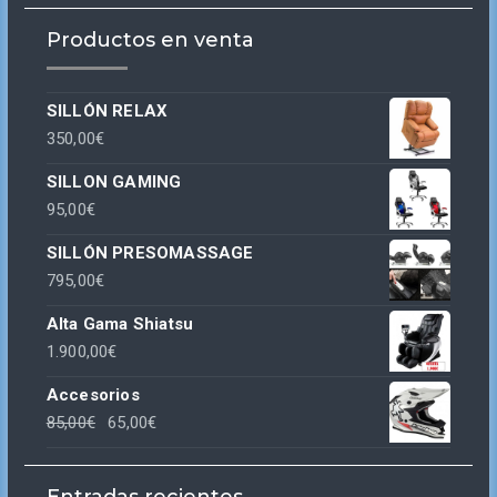
Productos en venta
SILLÓN RELAX
350,00
€
SILLON GAMING
95,00
€
SILLÓN PRESOMASSAGE
795,00
€
Alta Gama Shiatsu
1.900,00
€
Accesorios
El
El
85,00
€
65,00
€
precio
precio
original
actual