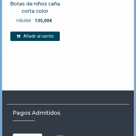
Botas de niños caña
corta color
El
El
150,00
€
135,00
€
precio
precio
original
actual
Añadir al carrito
era:
es:
150,00€.
135,00€.
Pagos Admitidos