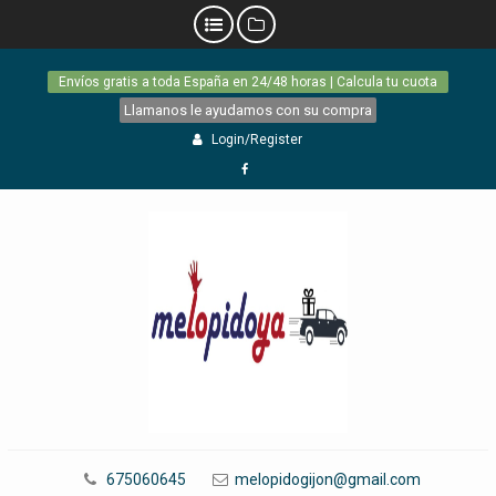
Skip
Envíos gratis a toda España en 24/48 horas | Calcula tu cuota
to
content
Llamanos le ayudamos con su compra
Login/Register
Facebook
675060645
melopidogijon@gmail.com