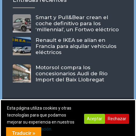
Entradas recientes
era:
es:
85,00€.
65,00€.
Smart y Pull&Bear crean el
coche definitivo para los
‘millennial’, un Fortwo eléctrico
Renault e IKEA se alían en
Francia para alquilar vehículos
eléctricos
Motorsol compra los
concesionarios Audi de Rio
Import del Baix Llobregat
Esta página utiliza cookies y otras
tecnologías para que podamos
Aceptar
Rechazar
mejorar su experiencia en nuestros
sitios:
Más información.
Traducir »