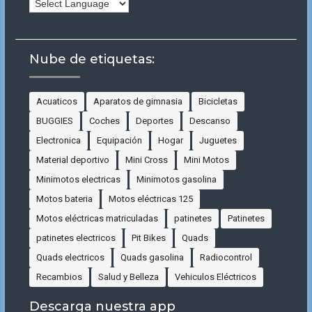
Nube de etiquetas:
Acuaticos
Aparatos de gimnasia
Bicicletas
BUGGIES
Coches
Deportes
Descanso
Electronica
Equipación
Hogar
Juguetes
Material deportivo
Mini Cross
Mini Motos
Minimotos electricas
Minimotos gasolina
Motos bateria
Motos eléctricas 125
Motos eléctricas matriculadas
patinetes
Patinetes
patinetes electricos
Pit Bikes
Quads
Quads electricos
Quads gasolina
Radiocontrol
Recambios
Salud y Belleza
Vehiculos Eléctricos
Descarga nuestra app