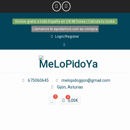
Skip
Envíos gratis a toda España en 24/48 horas | Calcula tu cuota
to
content
Llamanos le ayudamos con su compra
Login/Register
Facebook
675060645
melopidogijon@gmail.com
Gijón, Asturias
0
0
0,00
€