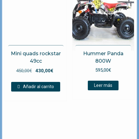
Mini quads rockstar
Hummer Panda
49cc
800W
El
El
595,00
€
450,00
€
430,00
€
precio
precio
original
actual
Leer más
Añadir al carrito
era:
es:
450,00€.
430,00€.