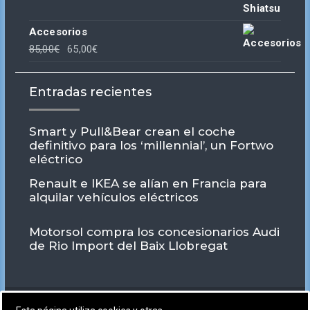
Accesorios
El
El
85,00
€
65,00
€
precio
precio
original
actual
Entradas recientes
era:
es:
85,00€.
65,00€.
Smart y Pull&Bear crean el coche
definitivo para los ‘millennial’, un Fortwo
eléctrico
Renault e IKEA se alían en Francia para
alquilar vehículos eléctricos
Motorsol compra los concesionarios Audi
de Rio Import del Baix Llobregat