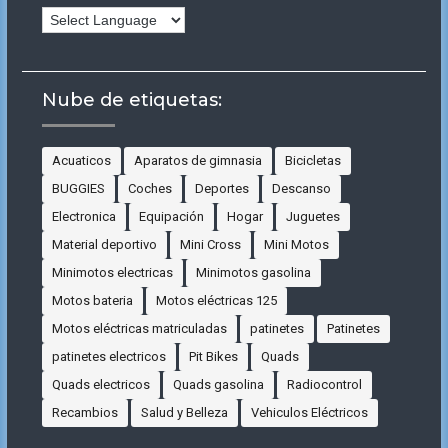
Nube de etiquetas:
Acuaticos
Aparatos de gimnasia
Bicicletas
BUGGIES
Coches
Deportes
Descanso
Electronica
Equipación
Hogar
Juguetes
Material deportivo
Mini Cross
Mini Motos
Minimotos electricas
Minimotos gasolina
Motos bateria
Motos eléctricas 125
Motos eléctricas matriculadas
patinetes
Patinetes
patinetes electricos
Pit Bikes
Quads
Quads electricos
Quads gasolina
Radiocontrol
Recambios
Salud y Belleza
Vehiculos Eléctricos