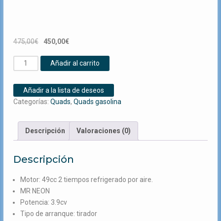
El
El
475,00
€
450,00
€
precio
precio
Mini
original
actual
Añadir al carrito
quad
era:
es:
scorpion
475,00€.
450,00€.
Añadir a la lista de deseos
50
Categorías:
Quads
,
Quads gasolina
cc
cantidad
Descripción
Valoraciones (0)
Descripción
Motor: 49cc 2 tiempos refrigerado por aire.
MR NEON
Potencia: 3.9cv
Tipo de arranque: tirador