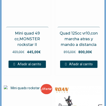
Mini quad 49
Quad 125cc vr10,con
cc,MONSTER
marcha atras y
rockstar II
mando a distancia
El
El
El
El
459,00
€
445,00
€
895,00
€
800,00
€
precio
precio
precio
precio
original
actual
original
actual
Añadir al carrito
Añadir al carrito
era:
es:
era:
es:
459,00€.
445,00€.
895,00€.
800,00€
¡Oferta!