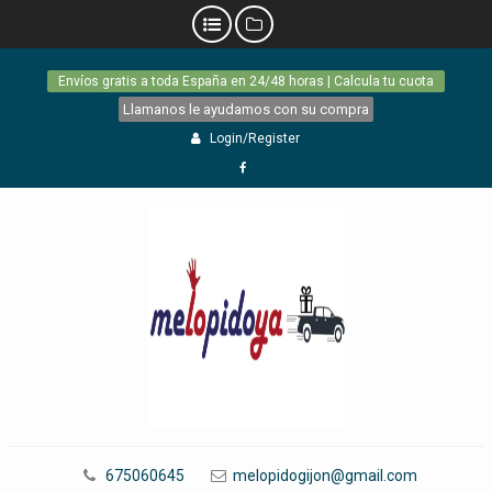
Skip
Envíos gratis a toda España en 24/48 horas | Calcula tu cuota
to
content
Llamanos le ayudamos con su compra
Login/Register
Facebook
675060645
melopidogijon@gmail.com