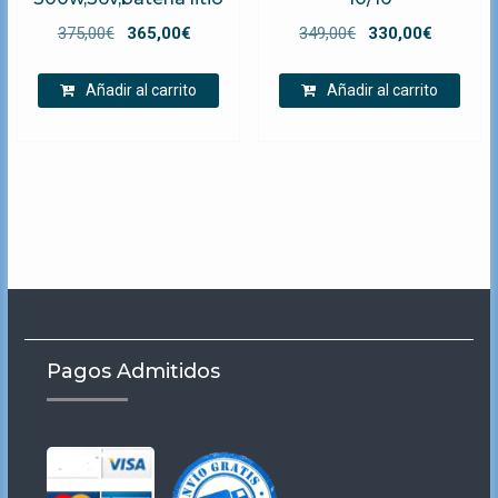
El
El
El
El
375,00
€
365,00
€
349,00
€
330,00
€
precio
precio
precio
precio
original
actual
original
actual
Añadir al carrito
Añadir al carrito
era:
es:
era:
es:
375,00€.
365,00€.
349,00€.
330,00€
Pagos Admitidos