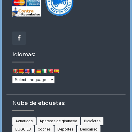
Facebook
Idiomas:
Nube de etiquetas:
Acuaticos
Aparatos de gimnasia
Bicicletas
BUGGIES
Coches
Deportes
Descanso