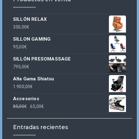
SILLÓN RELAX
350,00
€
SILLON GAMING
95,00
€
SILLÓN PRESOMASSAGE
795,00
€
Alta Gama Shiatsu
1.900,00
€
Accesorios
El
El
85,00
€
65,00
€
precio
precio
original
actual
Entradas recientes
era:
es:
85,00€.
65,00€.