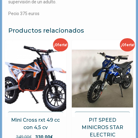
supervisión de un adulto.
Pecio 375 euros
Productos relacionados
¡Oferta!
¡Oferta!
Mini Cross rxt 49 cc
PIT SPEED
con 4,5 cv
MINICROS STAR
ELECTRIC
El
El
349,00
€
330,00
€