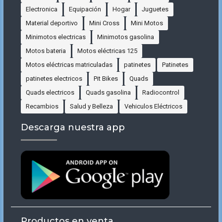
Electronica
Equipación
Hogar
Juguetes
Material deportivo
Mini Cross
Mini Motos
Minimotos electricas
Minimotos gasolina
Motos bateria
Motos eléctricas 125
Motos eléctricas matriculadas
patinetes
Patinetes
patinetes electricos
Pit Bikes
Quads
Quads electricos
Quads gasolina
Radiocontrol
Recambios
Salud y Belleza
Vehiculos Eléctricos
Descarga nuestra app
Productos en venta