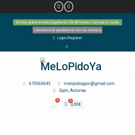
Skip
Envíos gratis a toda España en 24/48 horas | Calcula tu cuota
to
content
Llamanos le ayudamos con su compra
Login/Register
Facebook
675060645
melopidogijon@gmail.com
Gijón, Asturias
0
0
0,00
€