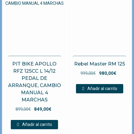
PIT BIKE APOLLO
Rebel Master RM 125
RFZ 125CC L 14/12
El
El
999,00
€
980,00
€
PEDAL DE
precio
precio
ARRANQUE, CAMBIO
original
actual
Añadir al carrito
MANUAL 4
era:
es:
MARCHAS
999,00€.
980,00€
El
El
899,00
€
849,00
€
precio
precio
original
actual
Añadir al carrito
era:
es: