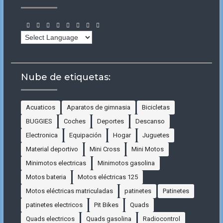
Nube de etiquetas:
Acuaticos
Aparatos de gimnasia
Bicicletas
BUGGIES
Coches
Deportes
Descanso
Electronica
Equipación
Hogar
Juguetes
Material deportivo
Mini Cross
Mini Motos
Minimotos electricas
Minimotos gasolina
Motos bateria
Motos eléctricas 125
Motos eléctricas matriculadas
patinetes
Patinetes
patinetes electricos
Pit Bikes
Quads
Quads electricos
Quads gasolina
Radiocontrol