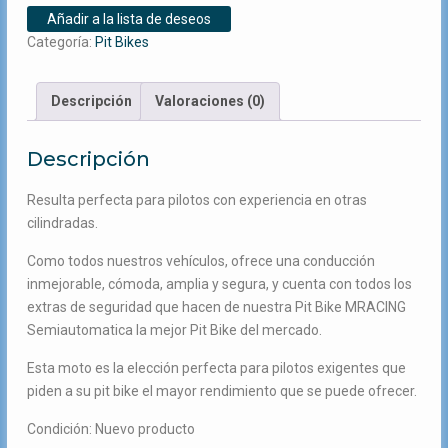
MR30
799,00€.
780,00€.
Añadir a la lista de deseos
110CC
Categoría:
Pit Bikes
Arranque
automatico,
semiautomatica
Descripción
Valoraciones (0)
cantidad
Descripción
Resulta perfecta para pilotos con experiencia en otras
cilindradas.
Como todos nuestros vehículos, ofrece una conducción
inmejorable, cómoda, amplia y segura, y cuenta con todos los
extras de seguridad que hacen de nuestra Pit Bike MRACING
Semiautomatica la mejor Pit Bike del mercado.
Esta moto es la elección perfecta para pilotos exigentes que
piden a su pit bike el mayor rendimiento que se puede ofrecer.
Condición: Nuevo producto