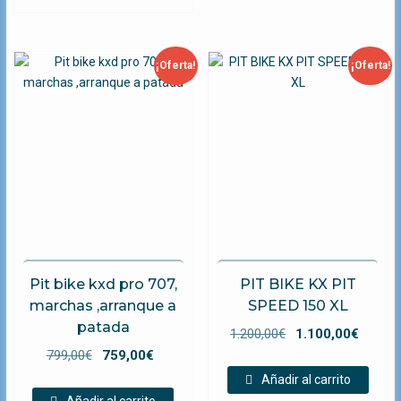
899,00€.
849,00€.
¡Oferta!
¡Oferta!
Pit bike kxd pro 707,
PIT BIKE KX PIT
marchas ,arranque a
SPEED 150 XL
patada
El
El
1.200,00
€
1.100,00
€
El
El
precio
preci
799,00
€
759,00
€
precio
precio
original
actual
Añadir al carrito
original
actual
era:
es: