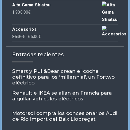
Alta Gama Shiatsu
1.900,00
€
Accesorios
El
El
85,00
€
65,00
€
precio
precio
original
actual
Entradas recientes
era:
es:
85,00€.
65,00€.
Smart y Pull&Bear crean el coche
definitivo para los ‘millennial’, un Fortwo
eléctrico
Renault e IKEA se alían en Francia para
alquilar vehículos eléctricos
Motorsol compra los concesionarios Audi
de Rio Import del Baix Llobregat