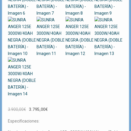
El
El
3.900,00
€
3.795,00
€
precio
precio
Especificaciones:
original
actual
era:
es: