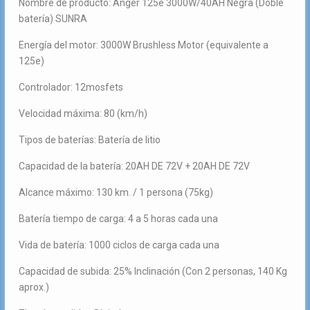
Nombre de producto: Anger 125e 3000W/40AH Negra (Doble
3.900,00€.
3.795,00€.
batería) SUNRA
Energía del motor: 3000W Brushless Motor (equivalente a
125e)
Controlador: 12mosfets
Velocidad máxima: 80 (km/h)
Tipos de baterías: Batería de litio
Capacidad de la batería: 20AH DE 72V + 20AH DE 72V
Alcance máximo: 130 km. / 1 persona (75kg)
Batería tiempo de carga: 4 a 5 horas cada una
Vida de batería: 1000 ciclos de carga cada una
Capacidad de subida: 25% Inclinación (Con 2 personas, 140 Kg
aprox.)