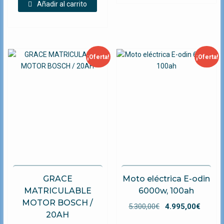
original
actual
3.300,00€.
3.195,
Añadir al carrito
era:
es:
2.295,00€.
1.895,00€.
¡Oferta!
¡Oferta!
GRACE
Moto eléctrica E-odin
MATRICULABLE
6000w, 100ah
MOTOR BOSCH /
El
El
5.300,00
€
4.995,00
€
20AH
precio
preci