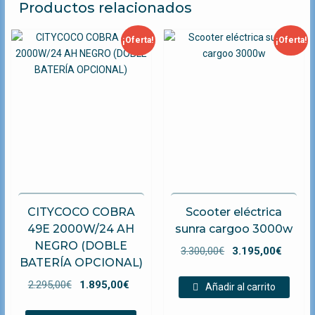
Productos relacionados
¡Oferta!
¡Oferta!
CITYCOCO COBRA
Scooter eléctrica
49E 2000W/24 AH
sunra cargoo 3000w
NEGRO (DOBLE
El
El
3.300,00
€
3.195,00
€
BATERÍA OPCIONAL)
precio
preci
El
El
original
actual
2.295,00
€
1.895,00
€
Añadir al carrito
precio
precio
era:
es: