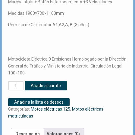
Marcha atrás + Botón Estacionamiento +3 Velocidades
Medidas 1900×730×1100mm
Permiso de Ciclomotor A1,A2,A, B (3 años)
Motocicleta Eléctrica 0 Emisiones Homologado por la Dirección
General de Tráfico y Ministerio de Industria. Circulación Legal
100×100.
SUNRA
Añadir al carrito
ANGER
125E
Añadir a la lista de deseos
3000W/40AH
Categorías:
Motos eléctricas 125
,
Motos eléctricas
NEGRA
matriculadas
(DOBLE
BATERÍA)
cantidad
Descripción
Valoraciones (0)