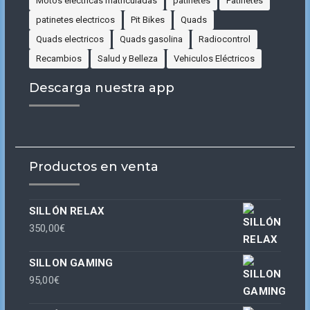
Motos eléctricas matriculadas
patinetes
Patinetes
patinetes electricos
Pit Bikes
Quads
Quads electricos
Quads gasolina
Radiocontrol
Recambios
Salud y Belleza
Vehiculos Eléctricos
Descarga nuestra app
Productos en venta
SILLÓN RELAX
350,00
€
SILLON GAMING
95,00
€