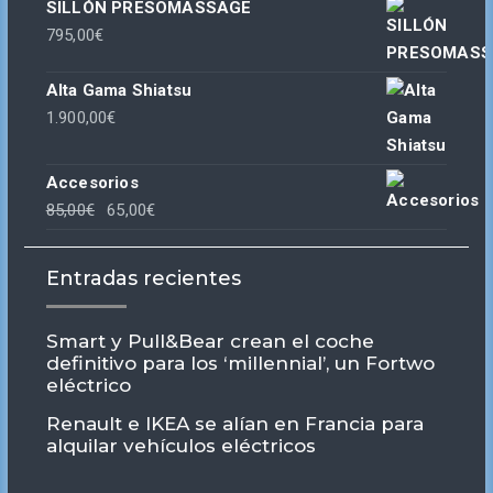
SILLÓN PRESOMASSAGE
795,00
€
Alta Gama Shiatsu
1.900,00
€
Accesorios
El
El
85,00
€
65,00
€
precio
precio
original
actual
Entradas recientes
era:
es:
85,00€.
65,00€.
Smart y Pull&Bear crean el coche
definitivo para los ‘millennial’, un Fortwo
eléctrico
Renault e IKEA se alían en Francia para
alquilar vehículos eléctricos