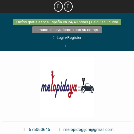
Skip
Envíos gratis a toda España en 24/48 horas | Calcula tu cuota
to
content
Llamanos le ayudamos con su compra
Login/Register
Facebook
675060645
melopidogijon@gmail.com